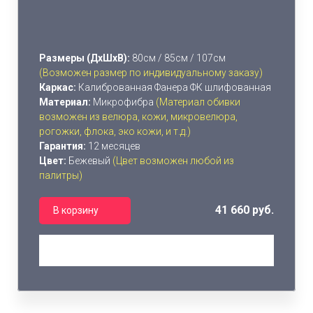
Размеры (ДхШхВ):
80см / 85см / 107см
(Возможен размер по индивидуальному заказу)
Каркас:
Калиброванная Фанера ФК шлифованная
Материал:
Микрофибра
(Материал обивки
возможен из велюра, кожи, микровелюра,
рогожки, флока, эко кожи, и т.д.)
Гарантия:
12 месяцев
Цвет:
Бежевый
(Цвет возможен любой из
палитры)
41 660 руб.
В корзину