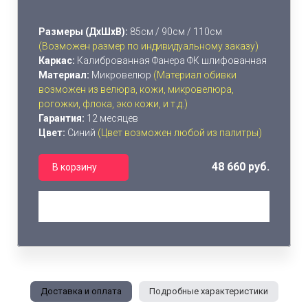
Размеры (ДхШхВ):
85см / 90см / 110см
(Возможен размер по индивидуальному заказу)
Каркас:
Калиброванная Фанера ФК шлифованная
Материал:
Микровелюр
(Материал обивки
возможен из велюра, кожи, микровелюра,
рогожки, флока, эко кожи, и т.д.)
Гарантия:
12 месяцев
Цвет:
Синий
(Цвет возможен любой из палитры)
48 660 руб.
В корзину
Доставка и оплата
Подробные характеристики