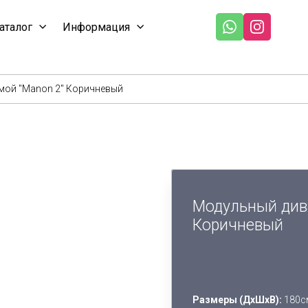
аталог
Информация
мой "Manon 2" Коричневый
Модульный див
Коричневый
Размеры (ДхШхВ):
180см