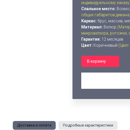
индивидуальному заказу
Спальное место:
Возм
общих габаритов дивана
Каркас:
брус, массив, м
Материал:
Велюр
(Мате
микровелюра, рогожки, фл
Гарантия:
12 месяцев
Цвет:
Коричневый
(Цвет
В корзину
Доставка и оплата
Подробные характеристики