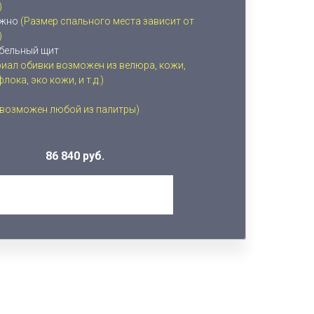
)
ожно
(Размер спального места зависит от
)
ебельный щит
риал обивки возможен из велюра, кожи,
ока, эко кожи, и т.д.)
 возможен любой из палитры)
86 840 руб.