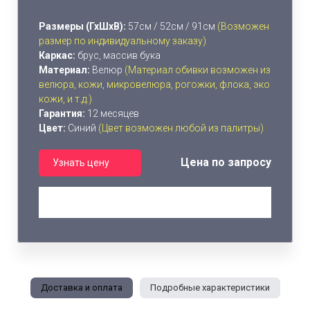
Размеры (ГхШхВ):
57см / 52см / 91см
(Возможен
размер по индивидуальному заказу)
Каркас:
брус, массив бука
Материал:
Велюр
(Материал обивки возможен из
велюра, кожи, микровелюра, рогожки, флока, эко
кожи, и т.д.)
Гарантия:
12 месяцев
Цвет:
Синий
(Цвет возможен любой из палитры)
Цена по запросу
Узнать цену
Доставка и оплата
Подробные характеристики