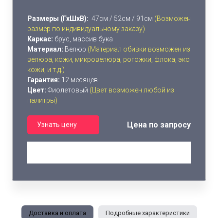
Размеры (ГхШхВ):
47см / 52см / 91см
(Возможен
размер по индивидуальному заказу)
Каркас:
брус, массив бука
Материал:
Велюр
(Материал обивки возможен из
велюра, кожи, микровелюра, рогожки, флока, эко
кожи, и т.д.)
Гарантия:
12 месяцев
Цвет:
Фиолетовый
(Цвет возможен любой из
палитры)
Цена по запросу
Узнать цену
Доставка и оплата
Подробные характеристики