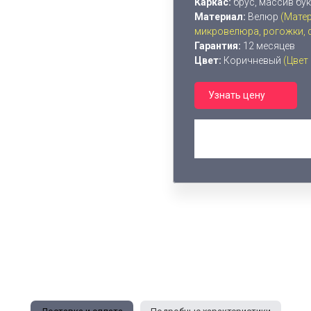
Каркас:
брус, массив бу
Материал:
Велюр
(Мате
микровелюра, рогожки, фл
Гарантия:
12 месяцев
Цвет:
Коричневый
(Цвет
Узнать цену