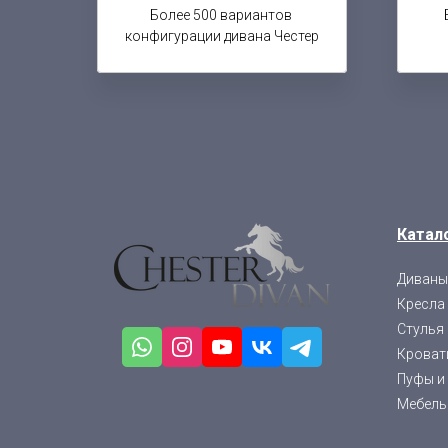
Более 500 вариантов
конфигурации дивана Честер
Катал
Диваны
Кресла
Стулья
Кровати
Пуфы и
Мебель