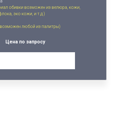
ка
риал обивки возможен из велюра, кожи,
ока, эко кожи, и т.д.)
 возможен любой из палитры)
Цена по запросу