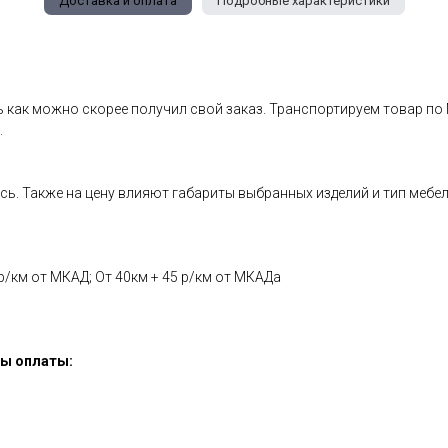
Доставка и оплата
Подробные характеристики
ь как можно скорее получил свой заказ. Транспортируем товар по
.
есь. Также на цену влияют габариты выбранных изделий и тип мебе
р/км от МКАД; От 40км + 45 р/км от МКАДа
бы оплаты: