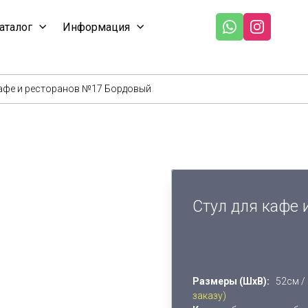
аталог
Информация
кафе и ресторанов №17 Бордовый
Стул для кафе
Размеры (ШхВ):
52см /
заказу)