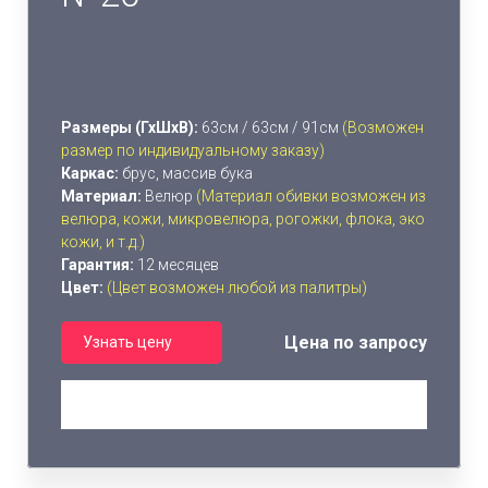
Размеры (ГхШхВ):
63см / 63см / 91см
(Возможен
размер по индивидуальному заказу)
Каркас:
брус, массив бука
Материал:
Велюр
(Материал обивки возможен из
велюра, кожи, микровелюра, рогожки, флока, эко
кожи, и т.д.)
Гарантия:
12 месяцев
Цвет:
(Цвет возможен любой из палитры)
Цена по запросу
Узнать цену