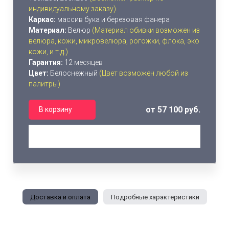
индивидуальному заказу)
Каркас:
массив бука и березовая фанера
Материал:
Велюр
(Материал обивки возможен из
велюра, кожи, микровелюра, рогожки, флока, эко
кожи, и т.д.)
Гарантия:
12 месяцев
Цвет:
Белоснежный
(Цвет возможен любой из
палитры)
от 57 100 руб.
В корзину
Доставка и оплата
Подробные характеристики