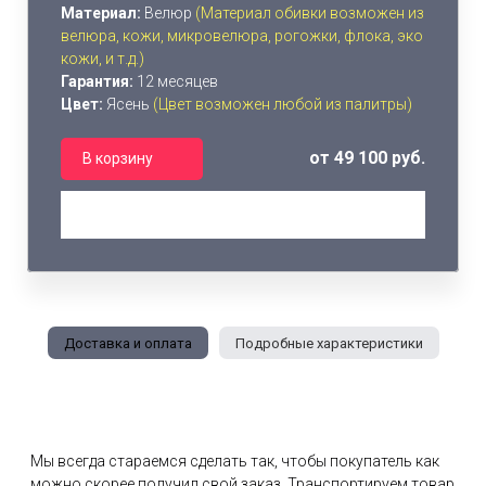
Материал:
Велюр
(Материал обивки возможен из
велюра, кожи, микровелюра, рогожки, флока, эко
кожи, и т.д.)
Гарантия:
12 месяцев
Цвет:
Ясень
(Цвет возможен любой из палитры)
от 49 100 руб.
В корзину
Доставка и оплата
Подробные характеристики
Мы всегда стараемся сделать так, чтобы покупатель как
можно скорее получил свой заказ. Транспортируем товар