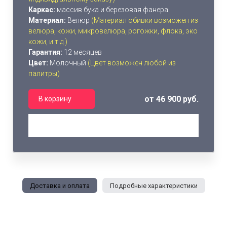
Каркас:
массив бука и березовая фанера
Материал:
Велюр
(Материал обивки возможен из
велюра, кожи, микровелюра, рогожки, флока, эко
кожи, и т.д.)
Гарантия:
12 месяцев
Цвет:
Молочный
(Цвет возможен любой из
палитры)
от 46 900 руб.
В корзину
Доставка и оплата
Подробные характеристики