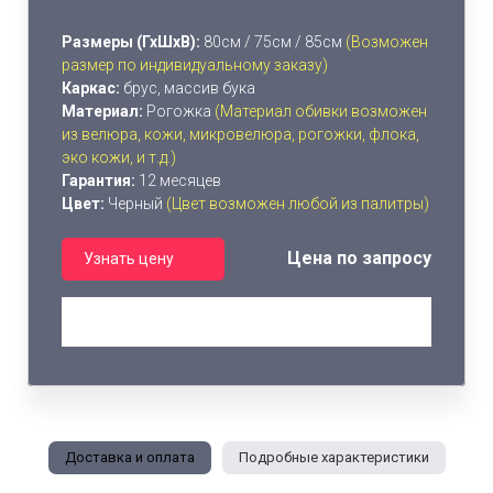
Размеры (ГхШхВ):
80см / 75см / 85см
(Возможен
размер по индивидуальному заказу)
Каркас:
брус, массив бука
Материал:
Рогожка
(Материал обивки возможен
из велюра, кожи, микровелюра, рогожки, флока,
эко кожи, и т.д.)
Гарантия:
12 месяцев
Цвет:
Черный
(Цвет возможен любой из палитры)
Цена по запросу
Узнать цену
Доставка и оплата
Подробные характеристики