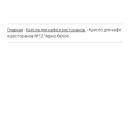
Главная
-
Кресла для кафе и ресторанов
- Кресло для кафе
и ресторанов №12 Черно-белое