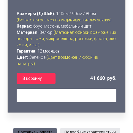
Размеры (ДхШхВ):
110см / 90см / 80см
(Возможен размер по индивидуальному заказу)
Каркас:
брус, массив, мебельный щит
Материал:
Велюр
(Материал обивки возможен из
велюра, кожи, микровелюра, рогожки, флока, эко
кожи, и т.д.)
Гарантия:
12 месяцев
Цвет:
Зеленое
(Цвет возможен любой из
палитры)
41 660 руб.
В корзину
Доставка и оплата
Подробные характеристики