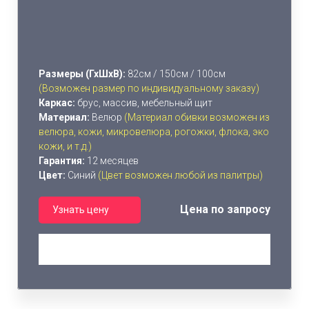
Размеры (ГхШхВ):
82см / 150см / 100см
(Возможен размер по индивидуальному заказу)
Каркас:
брус, массив, мебельный щит
Материал:
Велюр
(Материал обивки возможен из
велюра, кожи, микровелюра, рогожки, флока, эко
кожи, и т.д.)
Гарантия:
12 месяцев
Цвет:
Синий
(Цвет возможен любой из палитры)
Цена по запросу
Узнать цену