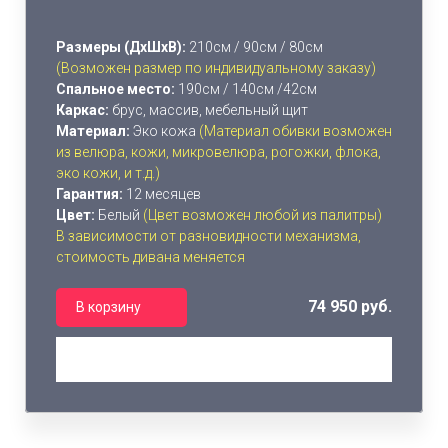
Размеры (ДхШхВ):
210см / 90см / 80см
(Возможен размер по индивидуальному заказу)
Спальное место:
190см / 140см /42см
Каркас:
брус, массив, мебельный щит
Материал:
Эко кожа
(Материал обивки возможен
из велюра, кожи, микровелюра, рогожки, флока,
эко кожи, и т.д.)
Гарантия:
12 месяцев
Цвет:
Белый
(Цвет возможен любой из палитры)
В зависимости от разновидности механизма,
стоимость дивана меняется
74 950 руб.
В корзину