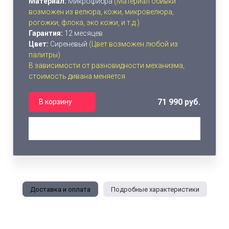
Материал:
Микрофибра
(Материал обивки
возможен из велюра, кожи, микровелюра,
рогожки, флока, эко кожи, и т.д.)
Гарантия:
12 месяцев
Цвет:
Сиреневый
(Цвет возможен любой из
палитры)
В зависимости от разновидности механизма,
стоимость дивана меняется
71 990 руб.
В корзину
Доставка и оплата
Подробные характеристики