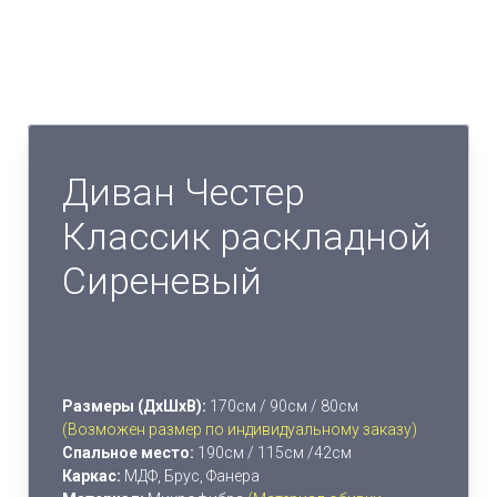
Диван Честер
Классик раскладной
Сиреневый
Размеры (ДхШхВ):
170см / 90см / 80см
(Возможен размер по индивидуальному заказу)
Спальное место:
190см / 115см /42см
Каркас:
МДФ, Брус, Фанера