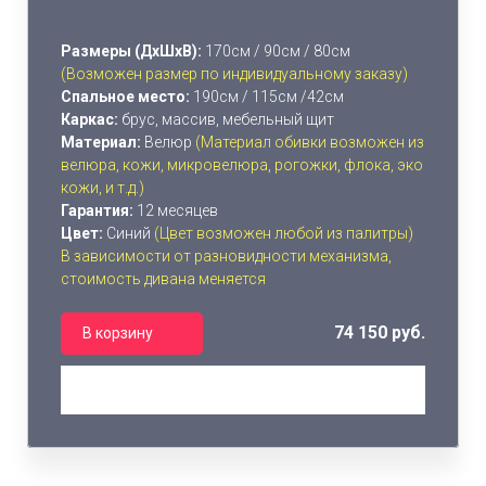
Размеры (ДхШхВ):
170см / 90см / 80см
(Возможен размер по индивидуальному заказу)
Спальное место:
190см / 115см /42см
Каркас:
брус, массив, мебельный щит
Материал:
Велюр
(Материал обивки возможен из
велюра, кожи, микровелюра, рогожки, флока, эко
кожи, и т.д.)
Гарантия:
12 месяцев
Цвет:
Синий
(Цвет возможен любой из палитры)
В зависимости от разновидности механизма,
стоимость дивана меняется
74 150 руб.
В корзину