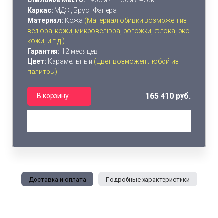
Спальное место:
190см / 115см / 42см
Каркас:
МДФ , Брус , Фанера
Материал:
Кожа
(Материал обивки возможен из
велюра, кожи, микровелюра, рогожки, флока, эко
кожи, и т.д.)
Гарантия:
12 месяцев
Цвет:
Карамельный
(Цвет возможен любой из
палитры)
165 410 руб.
В корзину
Доставка и оплата
Подробные характеристики